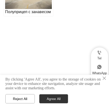
Полуприцеп с занавесом

Tel

WhatsApp
×
By clicking 'Agree All', you agree to the storage of cookies on

your device to enhance site navigation, analyze site usage and
assist with our marketing efforts.
Email

Reject All
Agree All



Дом
Продукция
Контакт