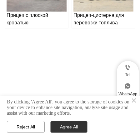
Прицеп с плоской
Прицеп-цистерна для
кроватью
перевозки топлива

Tel

WhatsApp
×
By clicking 'Agree All', you agree to the storage of cookies on

your device to enhance site navigation, analyze site usage and
assist with our marketing efforts.
Email

Reject All
Agree All



Дом
Продукция
Контакт