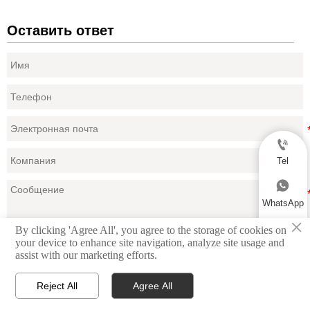
Оставить ответ

Tel

WhatsApp
×

By clicking 'Agree All', you agree to the storage of cookies on
your device to enhance site navigation, analyze site usage and
Email
Представлено
assist with our marketing efforts.

Reject All
Agree All



Дом
Продукция
Контакт