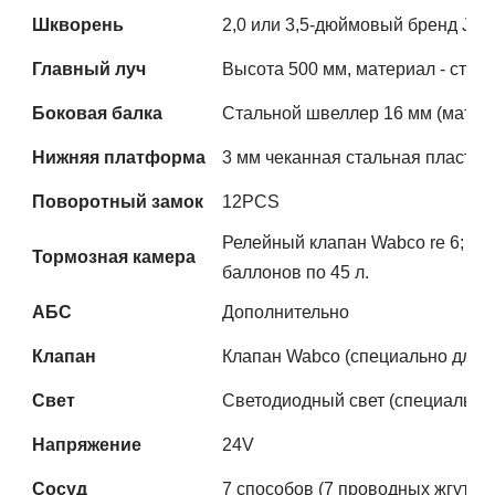
Шкворень
2,0 или 3,5-дюймовый бренд JO
Главный луч
Высота 500 мм, материал - стал
Боковая балка
Стальной швеллер 16 мм (матери
Нижняя платформа
3 мм чеканная стальная пластин
Поворотный замок
12PCS
Релейный клапан Wabco re 6; пр
Тормозная камера
баллонов по 45 л.
АБС
Дополнительно
Клапан
Клапан Wabco (специально для э
Свет
Светодиодный свет (специально 
Напряжение
24V
Сосуд
7 способов (7 проводных жгутов