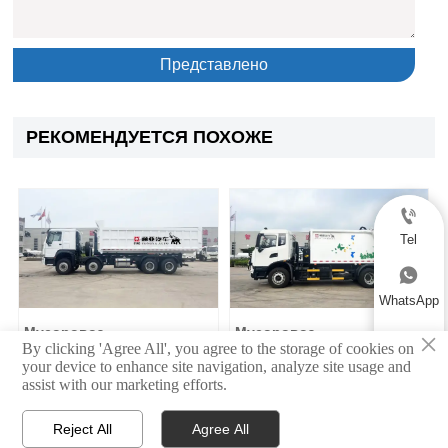
Представлено
РЕКОМЕНДУЕТСЯ ПОХОЖЕ

Tel

WhatsApp
Мусоровоз
Мусоровоз
×

By clicking 'Agree All', you agree to the storage of cookies on
Email
your device to enhance site navigation, analyze site usage and
assist with our marketing efforts.

Reject All
Agree All


