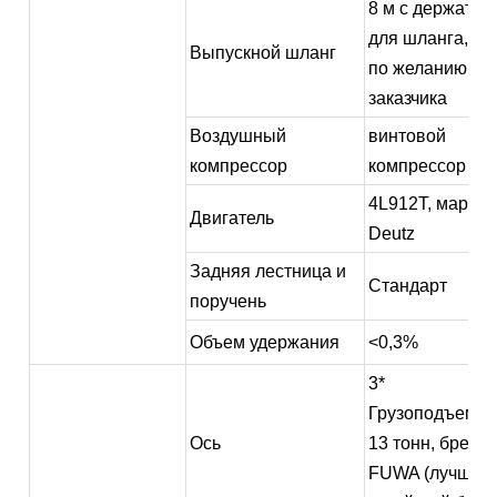
8 м с держател
для шланга, дл
Выпускной шланг
по желанию
заказчика
Воздушный
винтовой
компрессор
компрессор
4L912T, марка
Двигатель
Deutz
Задняя лестница и
Стандарт
поручень
Объем удержания
<0,3%
3*
Грузоподъемно
Ось
13 тонн, бренд
FUWA (лучший