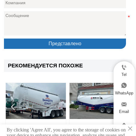
Представлено
РЕКОМЕНДУЕТСЯ ПОХОЖЕ

Tel

WhatsApp



Email

×
п-
Трёхосный сухой
4-осный алюминиевы
By clicking 'Agree All', you agree to the storage of cookies on
чего
цементовоз-трейлер
полуприцеп-цистерна 
your device to enhance site navigation, analyze site usage and