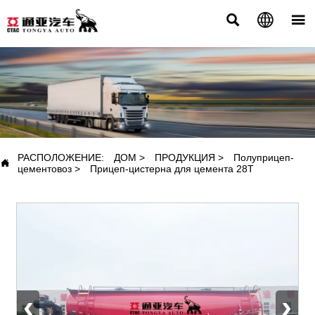



ПРОДУКЦИЯ
РАСПОЛОЖЕНИЕ:
ДОМ
>
ПРОДУКЦИЯ
>
Полуприцеп-

цементовоз
>
Прицеп-цистерна для цемента 28T
‹
›