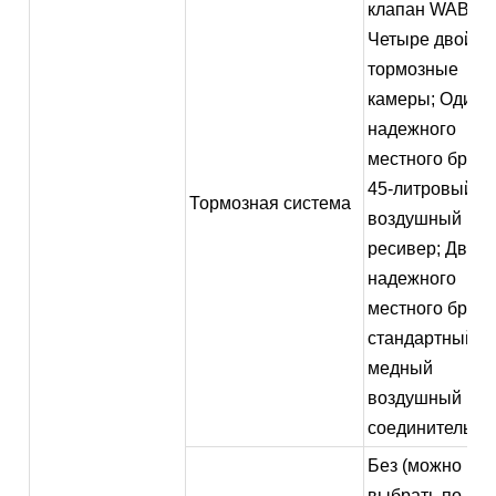
клапан WABCO
Четыре двойн
тормозные
камеры; Один 
надежного
местного бренд
45-литровый
Тормозная система
воздушный
ресивер; Два б
надежного
местного бренд
стандартный
медный
воздушный
соединитель.
Без (можно
выбрать по