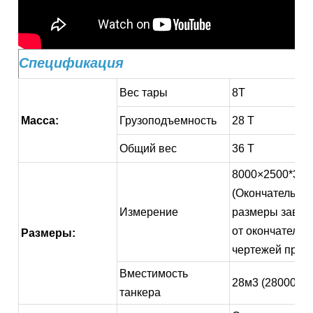
Спецификация
Вес тары
8Т
Масса:
Грузоподъемность
28 Т
Общий вес
36 Т
8000×2500*37
(Окончательны
Измерение
размеры завис
от окончательн
Размеры:
чертежей проек
Вместимость
28м3 (28000л)
танкера