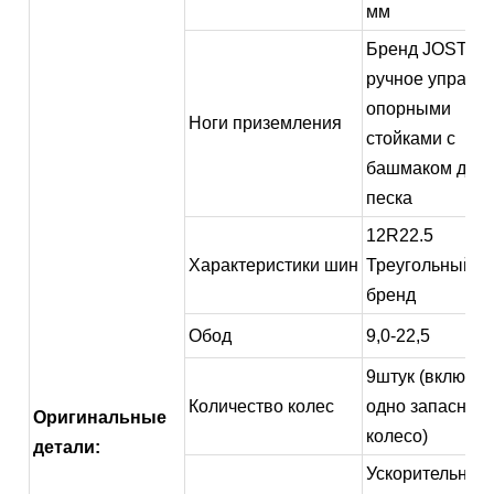
мм
Бренд JOST,
ручное управл
опорными
Ноги приземления
стойками с
башмаком для
песка
12R22.5
Характеристики шин
Треугольный
бренд
Обод
9,0-22,5
9штук (включа
Количество колес
одно запасное
Оригинальные
колесо)
детали:
Ускорительный