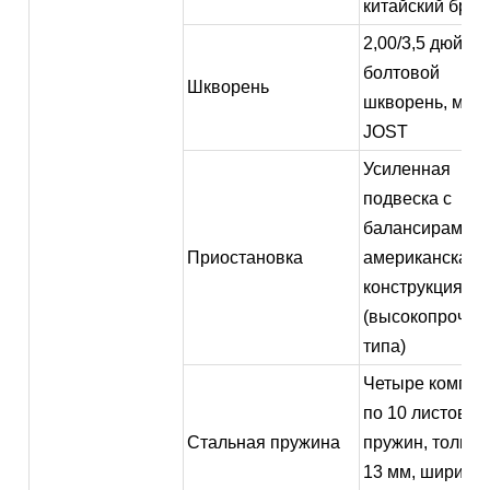
китайский брен
2,00/3,5 дюйма,
болтовой
Шкворень
шкворень, мар
JOST
Усиленная
подвеска с
балансирами,
Приостановка
американская
конструкция
(высокопрочно
типа)
Четыре компле
по 10 листовых
Стальная пружина
пружин, толщи
13 мм, ширина 