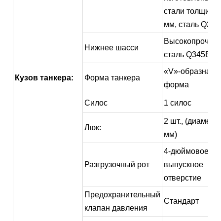
стали толщино
мм, сталь Q235
Высокопрочна
Нижнее шасси
сталь Q345B
«V»-образная
Кузов танкера:
Форма танкера
форма
Силос
1 силос
2 шт., (диаметр
Люк:
мм)
4-дюймовое
Разгрузочный рот
выпускное
отверстие
Предохранительный
Стандарт
клапан давления