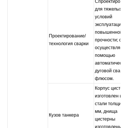
Спроектирова
для тяжелых
условий
эксплуатации и
повышенной
Проектирование/
прочности; сва
технология сварки
осуществляетс
помощью
автоматическо
дуговой сварки
флюсом.
Корпус цистер
изготовлен из
стали толщино
мм, днища
Кузов танкера
цистерны
изготовлены из