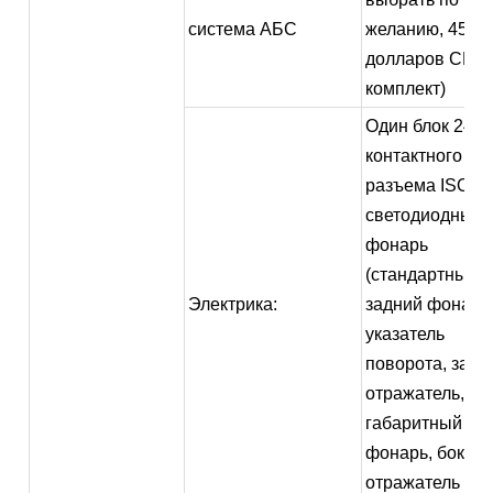
система АБС
желанию, 450
долларов США
комплект)
Один блок 24 В 
контактного
разъема ISO 11
светодиодный
фонарь
(стандартный
Электрика:
задний фонарь
указатель
поворота, задн
отражатель,
габаритный
фонарь, боков
отражатель и т. 