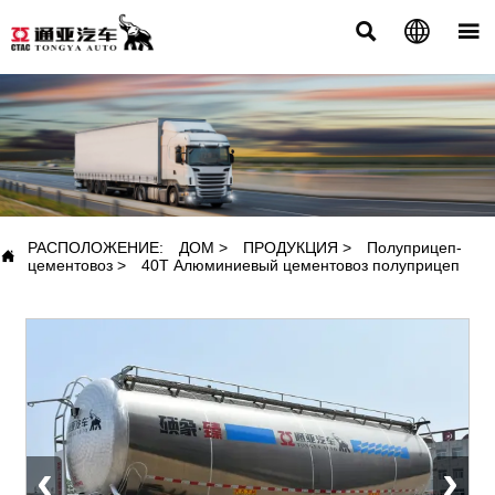



ПРОДУКЦИЯ
РАСПОЛОЖЕНИЕ:
ДОМ
>
ПРОДУКЦИЯ
>
Полуприцеп-

цементовоз
>
40T Алюминиевый цементовоз полуприцеп
‹
›